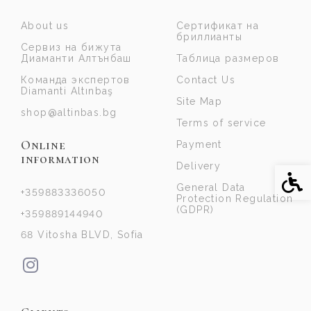
About us
Сертификат на
бриллианты
Сервиз на бижута
Диаманти Алтънбаш
Таблица размеров
Команда экспертов
Contact Us
Diamanti Altınbaş
Site Map
shop@altinbas.bg
Terms of service
Online
Payment
information
Delivery
Acce
General Data
+359883336050
Protection Regulation
(GDPR)
+359889144940
68 Vitosha BLVD, Sofia