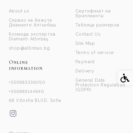
About us
Сертификат на
бриллианты
Сервиз на бижута
Диаманти Алтънбаш
Таблица размеров
Команда экспертов
Contact Us
Diamanti Altınbaş
Site Map
shop@altinbas.bg
Terms of service
Online
Payment
information
Delivery
Acce
General Data
+359883336050
Protection Regulation
(GDPR)
+359889144940
68 Vitosha BLVD, Sofia