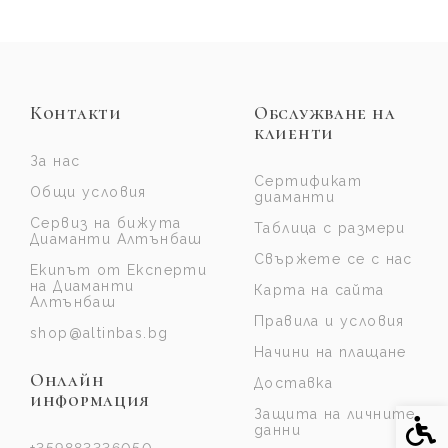
Контакти
Обслужване на
клиенти
За нас
Сертификат
Общи условия
диаманти
Сервиз на бижута
Таблица с размери
Диаманти Алтънбаш
Свържете се с нас
Екипът от Експерти
на Диаманти
Карта на сайта
Алтънбаш
Правила и условия
shop@altinbas.bg
Начини на плащане
Онлайн
Доставка
информация
Защита на личните
Спе
данни