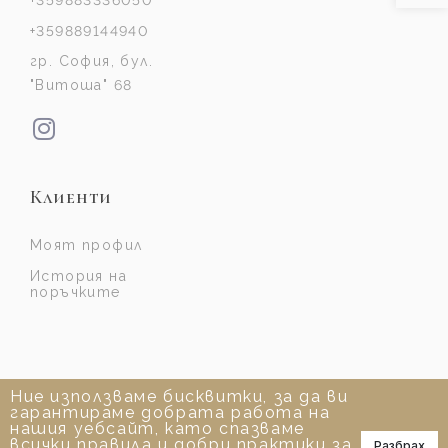
+359883336050
+359889144940
гр. София, бул.
"Витоша" 68
Клиенти
Моят профил
История на
поръчките
Ние използваме бисквитки, за да ви
гарантираме добрата работа на
нашия уебсайт, като спазваме
всички правила и добри практики за
Разбрах