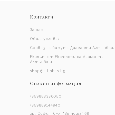
Контакти
За нас
Общи условия
Сервиз на бижута Диаманти Алтънбаш
Екипът от Експерти на Диаманти
Алтънбаш
shop@altinbas.bg
Онлайн информация
+359883336050
+359889144940
гр. София, бул. "Витоша" 68