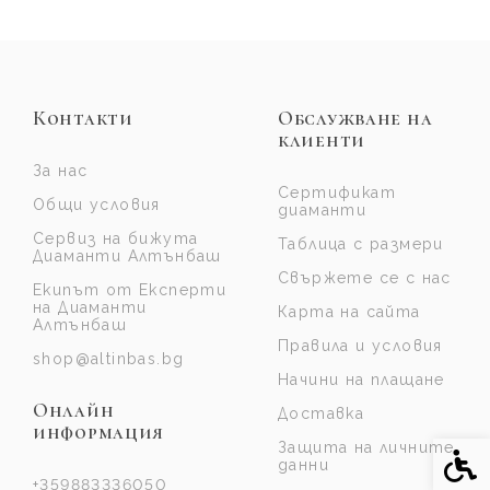
Контакти
Обслужване на
клиенти
За нас
Сертификат
Общи условия
диаманти
Сервиз на бижута
Таблица с размери
Диаманти Алтънбаш
Свържете се с нас
Екипът от Експерти
на Диаманти
Карта на сайта
Алтънбаш
Правила и условия
shop@altinbas.bg
Начини на плащане
Онлайн
Доставка
информация
Защита на личните
Спе
данни
+359883336050