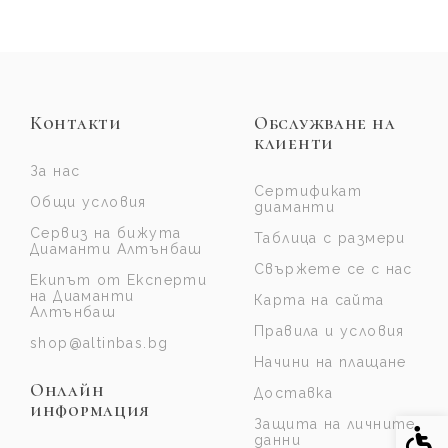
Контакти
Обслужване на
клиенти
За нас
Сертификат
Общи условия
диаманти
Сервиз на бижута
Таблица с размери
Диаманти Алтънбаш
Свържете се с нас
Екипът от Експерти
на Диаманти
Карта на сайта
Алтънбаш
Правила и условия
shop@altinbas.bg
Начини на плащане
Онлайн
Доставка
информация
Защита на личните
Спе
данни