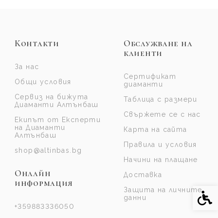
Контакти
Обслужване на
клиенти
За нас
Сертификат
Общи условия
диаманти
Сервиз на бижута
Таблица с размери
Диаманти Алтънбаш
Свържете се с нас
Екипът от Експерти
на Диаманти
Карта на сайта
Алтънбаш
Правила и условия
shop@altinbas.bg
Начини на плащане
Онлайн
Доставка
информация
Защита на личните
Спе
данни
+359883336050