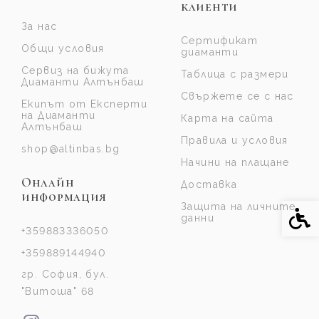
клиенти
За нас
Сертификат
Общи условия
диаманти
Сервиз на бижута
Таблица с размери
Диаманти Алтънбаш
Свържете се с нас
Екипът от Експерти
на Диаманти
Карта на сайта
Алтънбаш
Правила и условия
shop@altinbas.bg
Начини на плащане
Онлайн
Доставка
информация
Защита на личните
Спе
данни
+359883336050
+359889144940
гр. София, бул.
"Витоша" 68