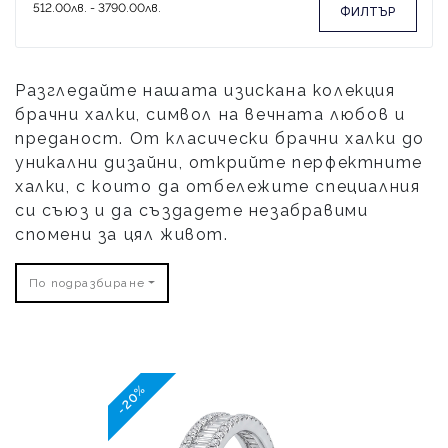
ФИЛТЪР
Разгледайте нашата изискана колекция
брачни халки, символ на вечната любов и
преданост. От класически брачни халки до
уникални дизайни, открийте перфектните
халки, с които да отбележите специалния
си съюз и да създадете незабравими
спомени за цял живот.
По подразбиране
-20%