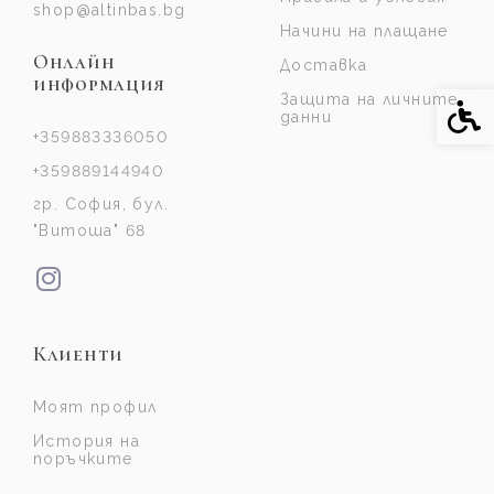
shop@altinbas.bg
Начини на плащане
Онлайн
Доставка
информация
Защита на личните
Спе
данни
+359883336050
+359889144940
гр. София, бул.
"Витоша" 68
Клиенти
Моят профил
История на
поръчките