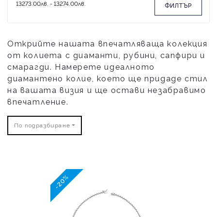
ФИЛТЪР
Открийте нашата впечатляваща колекция
от колиета с диаманти, рубини, сапфири и
смарагди. Намерете идеалното
диамантено колие, което ще придаде стил
на вашата визия и ще остави незабравимо
впечатление.
По подразбиране
-20%