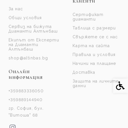
клиенти
За нас
Сертификат
Общи условия
диаманти
Сервиз на бижута
Таблица с размери
Диаманти Алтънбаш
Свържете се с нас
Екипът от Експерти
на Диаманти
Карта на сайта
Алтънбаш
Правила и условия
shop@altinbas.bg
Начини на плащане
Онлайн
Доставка
информация
Защита на личните
Спе
данни
+359883336050
+359889144940
гр. София, бул.
"Витоша" 68