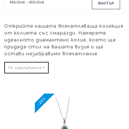
ФИЛТЪР
Открийте нашата впечатляваща колекция
от колиета със смарагди. Намерете
идеалното диамантено колие, което ще
придаде стил на вашата визия и ще
остави незабравимо впечатление.
По подразбиране
-20%