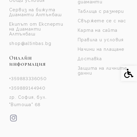
Общи условия
диаманти
Сервиз на бижута
Таблица с размери
Диаманти Алтънбаш
Свържете се с нас
Екипът от Експерти
на Диаманти
Карта на сайта
Алтънбаш
Правила и условия
shop@altinbas.bg
Начини на плащане
Онлайн
Доставка
информация
Защита на личните
Спе
данни
+359883336050
+359889144940
гр. София, бул.
"Витоша" 68