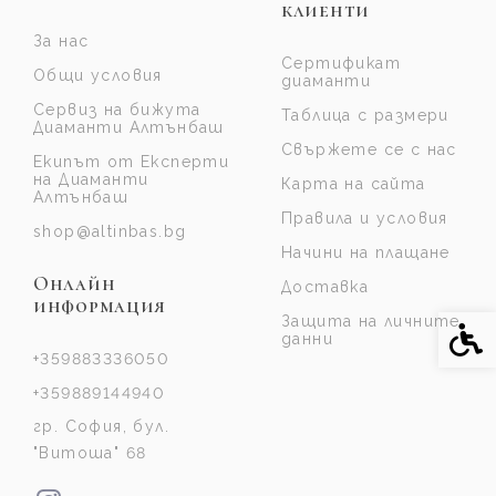
клиенти
За нас
Сертификат
Общи условия
диаманти
Сервиз на бижута
Таблица с размери
Диаманти Алтънбаш
Свържете се с нас
Екипът от Експерти
на Диаманти
Карта на сайта
Алтънбаш
Правила и условия
shop@altinbas.bg
Начини на плащане
Онлайн
Доставка
информация
Защита на личните
Спе
данни
+359883336050
+359889144940
гр. София, бул.
"Витоша" 68