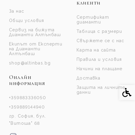
клиенти
За нас
Сертификат
Общи условия
диаманти
Сервиз на бижута
Таблица с размери
Диаманти Алтънбаш
Свържете се с нас
Екипът от Експерти
на Диаманти
Карта на сайта
Алтънбаш
Правила и условия
shop@altinbas.bg
Начини на плащане
Онлайн
Доставка
информация
Защита на личните
Спе
данни
+359883336050
+359889144940
гр. София, бул.
"Витоша" 68