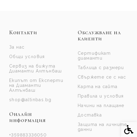
Контакти
Обслужване на
клиенти
За нас
Сертификат
Общи условия
диаманти
Сервиз на бижута
Таблица с размери
Диаманти Алтънбаш
Свържете се с нас
Екипът от Експерти
на Диаманти
Карта на сайта
Алтънбаш
Правила и условия
shop@altinbas.bg
Начини на плащане
Онлайн
Доставка
информация
Защита на личните
Спе
данни
+359883336050