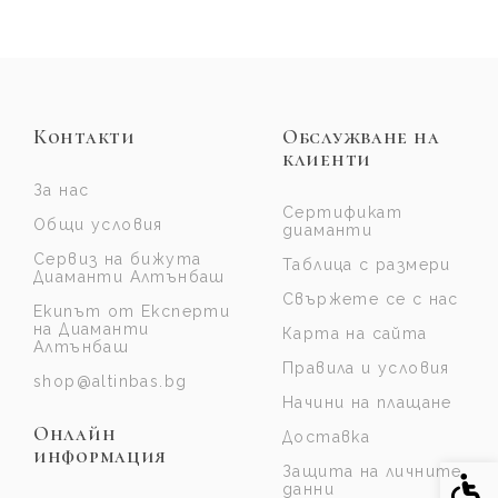
Контакти
Обслужване на
клиенти
За нас
Сертификат
Общи условия
диаманти
Сервиз на бижута
Таблица с размери
Диаманти Алтънбаш
Свържете се с нас
Екипът от Експерти
на Диаманти
Карта на сайта
Алтънбаш
Правила и условия
shop@altinbas.bg
Начини на плащане
Онлайн
Доставка
информация
Защита на личните
Спе
данни