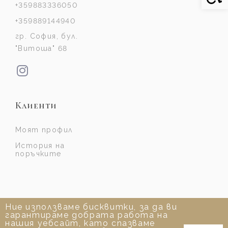
+359883336050
+359889144940
гр. София, бул.
"Витоша" 68
Клиенти
Моят профил
История на
поръчките
Ние използваме бисквитки, за да ви
гарантираме добрата работа на
нашия уебсайт, като спазваме