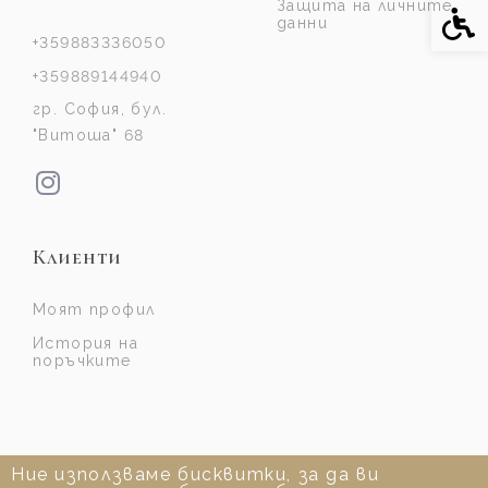
Защита на личните
Спе
данни
+359883336050
+359889144940
гр. София, бул.
"Витоша" 68
Клиенти
Моят профил
История на
поръчките
Ние използваме бисквитки, за да ви