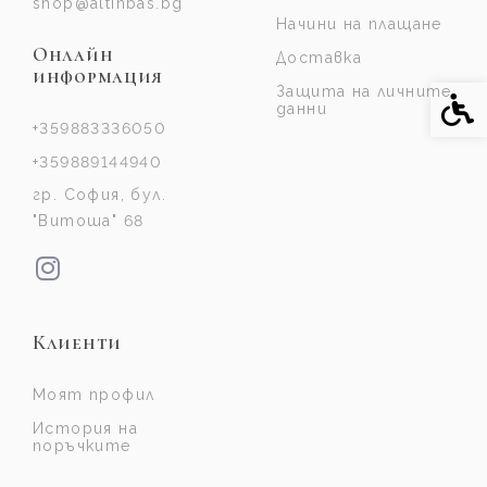
shop@altinbas.bg
Начини на плащане
Онлайн
Доставка
информация
Защита на личните
Спе
данни
+359883336050
+359889144940
гр. София, бул.
"Витоша" 68
Клиенти
Моят профил
История на
поръчките