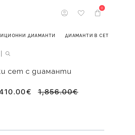
0
0
ТИЦИОННИ ДИАМАНТИ
ДИАМАНТИ В СЕТ
ски сет с диаманти
,410.00€
1,856.00€