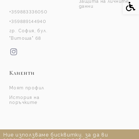
Защита на личните
Спе
данни
+359883336050
+359889144940
гр. София, бул.
"Витоша" 68
Клиенти
Моят профил
История на
поръчките
Ние използваме бисквитки, за да ви