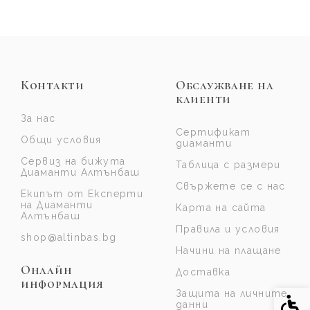
Контакти
Обслужване на
клиенти
За нас
Сертификат
Общи условия
диаманти
Сервиз на бижута
Таблица с размери
Диаманти Алтънбаш
Свържете се с нас
Екипът от Експерти
на Диаманти
Карта на сайта
Алтънбаш
Правила и условия
shop@altinbas.bg
Начини на плащане
Онлайн
Доставка
информация
Защита на личните
Спе
данни