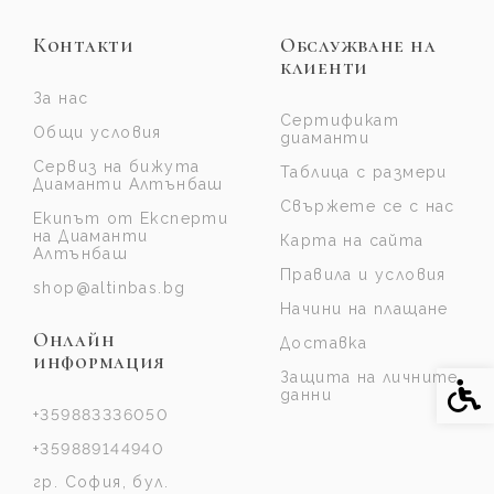
Контакти
Обслужване на
клиенти
За нас
Сертификат
Общи условия
диаманти
Сервиз на бижута
Таблица с размери
Диаманти Алтънбаш
Свържете се с нас
Екипът от Експерти
на Диаманти
Карта на сайта
Алтънбаш
Правила и условия
shop@altinbas.bg
Начини на плащане
Онлайн
Доставка
информация
Защита на личните
Спе
данни
+359883336050
+359889144940
гр. София, бул.