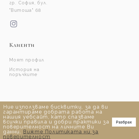
гр. София, бул.
"Витоша" 68
Клиенти
Моят профил
История на
поръчките
Ние използваме бисквитки, за да ви
гарантираме добрата работа на
нашия уебсайт, като спазваме
всички правила и добри практики за
Разбрах
📞
поверителност на личните Ви
данни.
Вижте Политиката ни за
поверителност