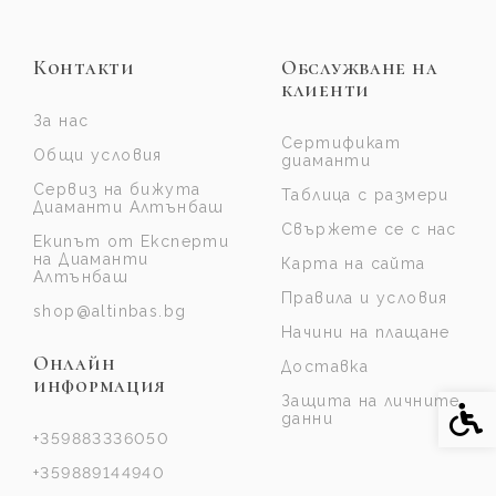
Контакти
Обслужване на
клиенти
За нас
Сертификат
Общи условия
диаманти
Сервиз на бижута
Таблица с размери
Диаманти Алтънбаш
Свържете се с нас
Екипът от Експерти
на Диаманти
Карта на сайта
Алтънбаш
Правила и условия
shop@altinbas.bg
Начини на плащане
Онлайн
Доставка
информация
Защита на личните
Спе
данни
+359883336050
+359889144940