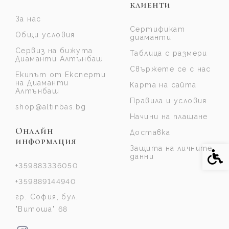
клиенти
За нас
Сертификат
Общи условия
диаманти
Сервиз на бижута
Таблица с размери
Диаманти Алтънбаш
Свържете се с нас
Екипът от Експерти
на Диаманти
Карта на сайта
Алтънбаш
Правила и условия
shop@altinbas.bg
Начини на плащане
Онлайн
Доставка
информация
Защита на личните
Спе
данни
+359883336050
+359889144940
гр. София, бул.
"Витоша" 68