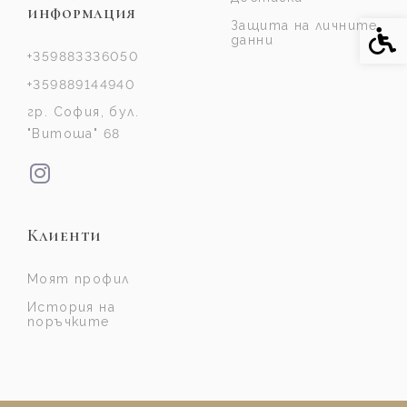
информация
Защита на личните
Спе
данни
+359883336050
+359889144940
гр. София, бул.
"Витоша" 68
Клиенти
Моят профил
История на
поръчките