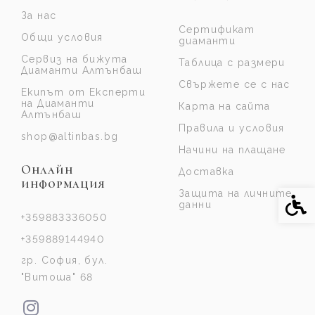
За нас
Сертификат
Общи условия
диаманти
Сервиз на бижута
Таблица с размери
Диаманти Алтънбаш
Свържете се с нас
Екипът от Експерти
на Диаманти
Карта на сайта
Алтънбаш
Правила и условия
shop@altinbas.bg
Начини на плащане
Онлайн
Доставка
информация
Защита на личните
Спе
данни
+359883336050
+359889144940
гр. София, бул.
"Витоша" 68