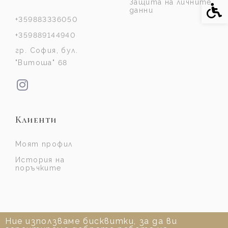
Защита на личните
Спе
данни
+359883336050
+359889144940
гр. София, бул.
"Витоша" 68
Клиенти
Моят профил
История на
поръчките
Ние използваме бисквитки, за да ви