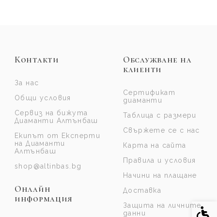
Контакти
Обслужване на
клиенти
За нас
Сертификат
Общи условия
диаманти
Сервиз на бижута
Таблица с размери
Диаманти Алтънбаш
Свържете се с нас
Екипът от Експерти
на Диаманти
Карта на сайта
Алтънбаш
Правила и условия
shop@altinbas.bg
Начини на плащане
Онлайн
Доставка
информация
Защита на личните
Спе
данни