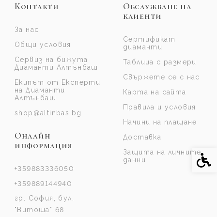
Контакти
Обслужване на
клиенти
За нас
Сертификат
Общи условия
диаманти
Сервиз на бижута
Таблица с размери
Диаманти Алтънбаш
Свържете се с нас
Екипът от Експерти
на Диаманти
Карта на сайта
Алтънбаш
Правила и условия
shop@altinbas.bg
Начини на плащане
Онлайн
Доставка
информация
Защита на личните
Спе
данни
+359883336050
+359889144940
гр. София, бул.
"Витоша" 68