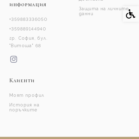
информация
Защита на личните
Спе
данни
+359883336050
+359889144940
гр. София, бул.
"Витоша" 68
Клиенти
Моят профил
История на
поръчките