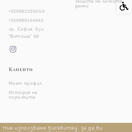
Защита на личните
Спе
данни
+359883336050
+359889144940
гр. София, бул.
"Витоша" 68
Клиенти
Моят профил
История на
поръчките
Ние използваме бисквитки, за да ви