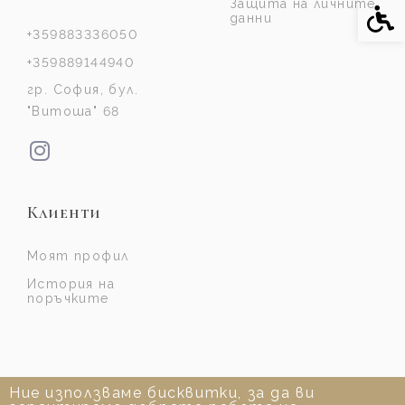
Защита на личните
Спе
данни
+359883336050
+359889144940
гр. София, бул.
"Витоша" 68
Клиенти
Моят профил
История на
поръчките
Ние използваме бисквитки, за да ви