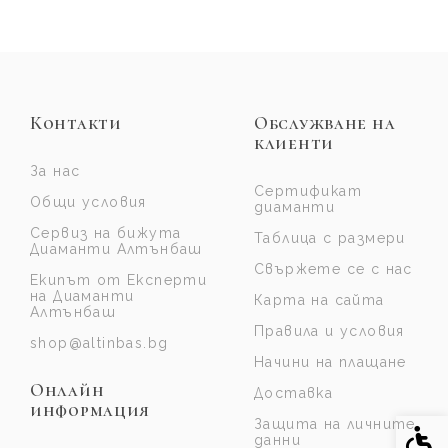
Контакти
Обслужване на
клиенти
За нас
Сертификат
Общи условия
диаманти
Сервиз на бижута
Таблица с размери
Диаманти Алтънбаш
Свържете се с нас
Екипът от Експерти
на Диаманти
Карта на сайта
Алтънбаш
Правила и условия
shop@altinbas.bg
Начини на плащане
Онлайн
Доставка
информация
Защита на личните
Спе
данни