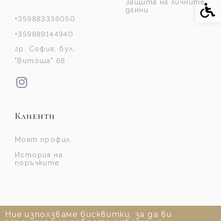
Защита на личните
Спе
данни
+359883336050
+359889144940
гр. София, бул.
"Витоша" 68
Клиенти
Моят профил
История на
поръчките
Ние използваме бисквитки, за да ви