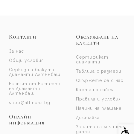
Контакти
Обслужване на
клиенти
За нас
Сертификат
Общи условия
диаманти
Сервиз на бижута
Таблица с размери
Диаманти Алтънбаш
Свържете се с нас
Екипът от Експерти
на Диаманти
Карта на сайта
Алтънбаш
Правила и условия
shop@altinbas.bg
Начини на плащане
Онлайн
Доставка
информация
Защита на личните
Спе
данни