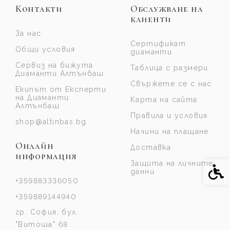
Контакти
Обслужване на
клиенти
За нас
Сертификат
Общи условия
диаманти
Сервиз на бижута
Таблица с размери
Диаманти Алтънбаш
Свържете се с нас
Екипът от Експерти
на Диаманти
Карта на сайта
Алтънбаш
Правила и условия
shop@altinbas.bg
Начини на плащане
Онлайн
Доставка
информация
Защита на личните
Спе
данни
+359883336050
+359889144940
гр. София, бул.
"Витоша" 68