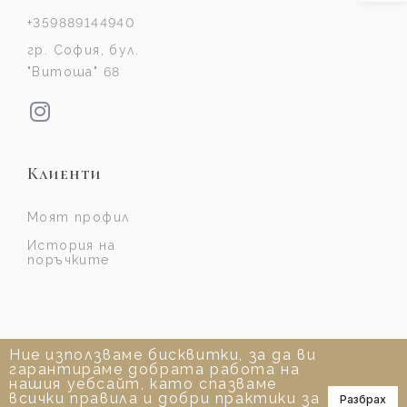
+359889144940
гр. София, бул.
"Витоша" 68
Клиенти
Моят профил
История на
поръчките
Ние използваме бисквитки, за да ви
гарантираме добрата работа на
нашия уебсайт, като спазваме
всички правила и добри практики за
Разбрах