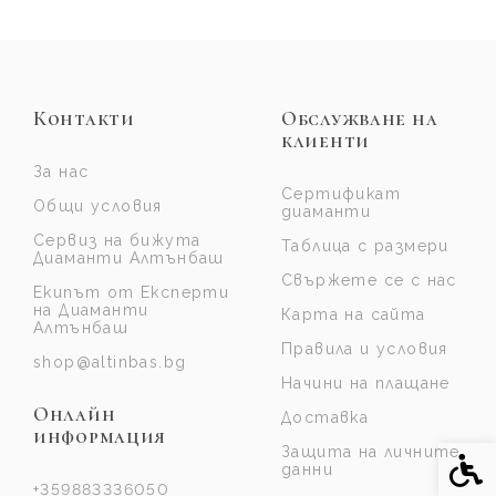
Контакти
Обслужване на
клиенти
За нас
Сертификат
Общи условия
диаманти
Сервиз на бижута
Таблица с размери
Диаманти Алтънбаш
Свържете се с нас
Екипът от Експерти
на Диаманти
Карта на сайта
Алтънбаш
Правила и условия
shop@altinbas.bg
Начини на плащане
Онлайн
Доставка
информация
Защита на личните
Спе
данни
+359883336050