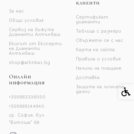
клиенти
За нас
Сертификат
Общи условия
диаманти
Сервиз на бижута
Таблица с размери
Диаманти Алтънбаш
Свържете се с нас
Екипът от Експерти
на Диаманти
Карта на сайта
Алтънбаш
Правила и условия
shop@altinbas.bg
Начини на плащане
Онлайн
Доставка
информация
Защита на личните
Спе
данни
+359883336050
+359889144940
гр. София, бул.
"Витоша" 68