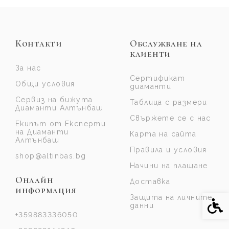
Контакти
Обслужване на
клиенти
За нас
Сертификат
Общи условия
диаманти
Сервиз на бижута
Таблица с размери
Диаманти Алтънбаш
Свържете се с нас
Екипът от Експерти
на Диаманти
Карта на сайта
Алтънбаш
Правила и условия
shop@altinbas.bg
Начини на плащане
Онлайн
Доставка
информация
Защита на личните
Спе
данни
+359883336050