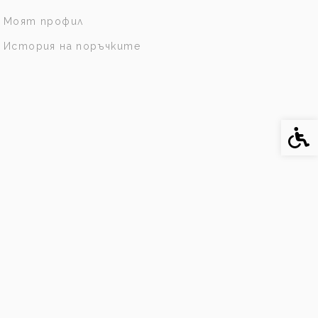
Моят профил
История на поръчките
Спе