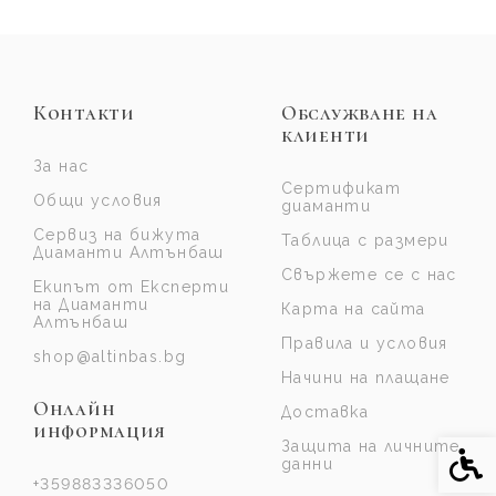
Контакти
Обслужване на
клиенти
За нас
Сертификат
Общи условия
диаманти
Сервиз на бижута
Таблица с размери
Диаманти Алтънбаш
Свържете се с нас
Екипът от Експерти
на Диаманти
Карта на сайта
Алтънбаш
Правила и условия
shop@altinbas.bg
Начини на плащане
Онлайн
Доставка
информация
Защита на личните
Спе
данни
+359883336050