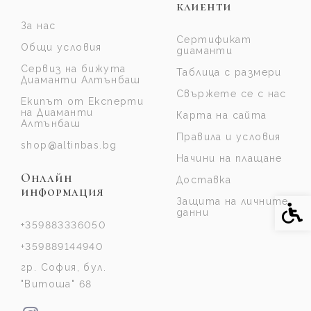
клиенти
За нас
Сертификат
Общи условия
диаманти
Сервиз на бижута
Таблица с размери
Диаманти Алтънбаш
Свържете се с нас
Екипът от Експерти
на Диаманти
Карта на сайта
Алтънбаш
Правила и условия
shop@altinbas.bg
Начини на плащане
Онлайн
Доставка
информация
Защита на личните
Спе
данни
+359883336050
+359889144940
гр. София, бул.
"Витоша" 68