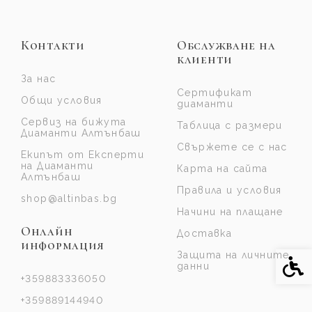
Контакти
Обслужване на
клиенти
За нас
Сертификат
Общи условия
диаманти
Сервиз на бижута
Таблица с размери
Диаманти Алтънбаш
Свържете се с нас
Екипът от Експерти
на Диаманти
Карта на сайта
Алтънбаш
Правила и условия
shop@altinbas.bg
Начини на плащане
Онлайн
Доставка
информация
Защита на личните
Спе
данни
+359883336050
+359889144940