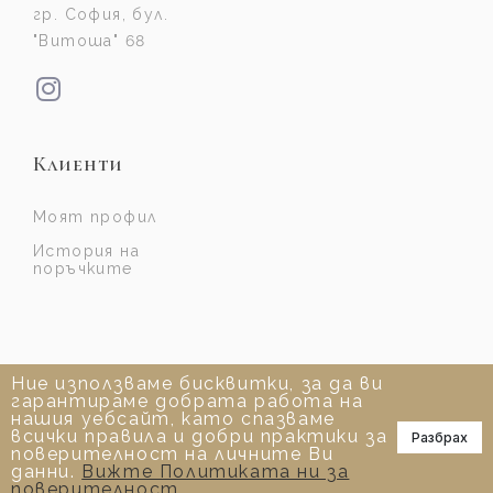
гр. София, бул.
"Витоша" 68
Клиенти
Моят профил
История на
поръчките
Ние използваме бисквитки, за да ви
гарантираме добрата работа на
нашия уебсайт, като спазваме
всички правила и добри практики за
Разбрах
📞
поверителност на личните Ви
данни.
Вижте Политиката ни за
поверителност