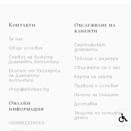
Контакти
Обслужване на
клиенти
За нас
Сертификат
Общи условия
диаманти
Сервиз на бижута
Таблица с размери
Диаманти Алтънбаш
Свържете се с нас
Екипът от Експерти
на Диаманти
Карта на сайта
Алтънбаш
Правила и условия
shop@altinbas.bg
Начини на плащане
Онлайн
Доставка
информация
Защита на личните
Спе
данни
+359883336050