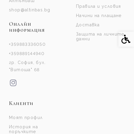
Алтънбаш
Правила и условия
shop@altinbas.bg
Начини на плащане
Онлайн
Доставка
информация
Защита на личните
Спе
данни
+359883336050
+359889144940
гр. София, бул.
"Витоша" 68
Клиенти
Моят профил
История на
поръчките