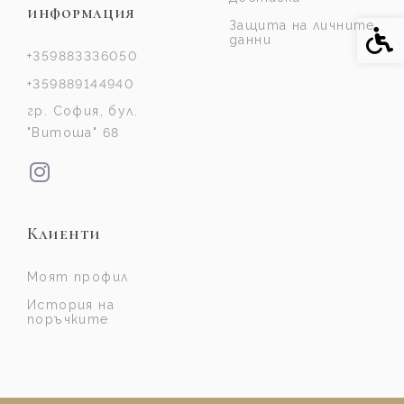
информация
Защита на личните
Спе
данни
+359883336050
+359889144940
гр. София, бул.
"Витоша" 68
Клиенти
Моят профил
История на
поръчките