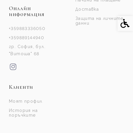
Начини на плащане
Онлайн
Доставка
информация
Защита на личните
Спе
данни
+359883336050
+359889144940
гр. София, бул.
"Витоша" 68
Клиенти
Моят профил
История на
поръчките