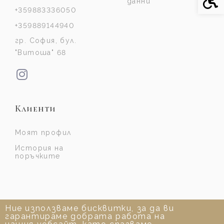
данни
+359883336050
+359889144940
гр. София, бул.
"Витоша" 68
Клиенти
Моят профил
История на
поръчките
Ние използваме бисквитки, за да ви
гарантираме добрата работа на