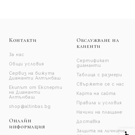
Контакти
Обслужване на
клиенти
За нас
Сертификат
Общи условия
диаманти
Сервиз на бижута
Таблица с размери
Диаманти Алтънбаш
Свържете се с нас
Екипът от Експерти
на Диаманти
Карта на сайта
Алтънбаш
Правила и условия
shop@altinbas.bg
Начини на плащане
Онлайн
Доставка
информация
Защита на личните
Спе