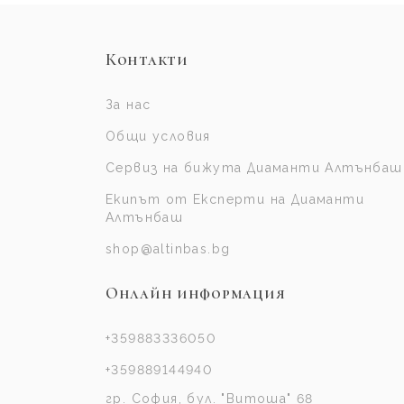
Контакти
За нас
Общи условия
Сервиз на бижута Диаманти Алтънбаш
Екипът от Експерти на Диаманти
Алтънбаш
shop@altinbas.bg
Онлайн информация
+359883336050
+359889144940
гр. София, бул. "Витоша" 68