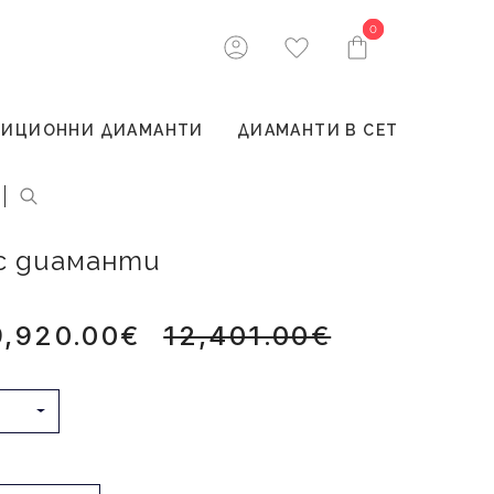
0
0
ТИЦИОННИ ДИАМАНТИ
ДИАМАНТИ В СЕТ
 с диаманти
9,920.00€
12,401.00€