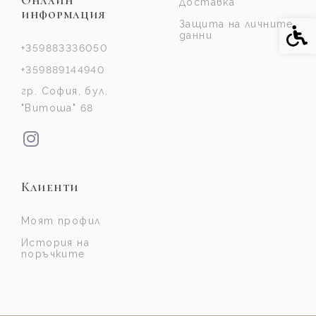
Онлайн
Доставка
информация
Защита на личните
Спе
данни
+359883336050
+359889144940
гр. София, бул.
"Витоша" 68
Клиенти
Моят профил
История на
поръчките