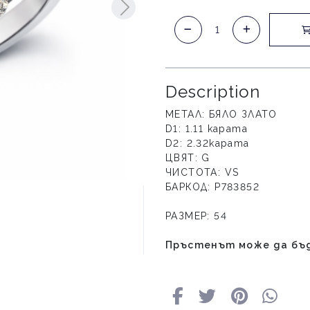
Description
МЕТАЛ: БЯЛО ЗЛАТО
D1: 1.11 карата
D2: 2.32карата
ЦВЯТ: G
ЧИСТОТА: VS
БАРКОД: P783852
РАЗМЕР: 54
Пръстенът може да бъд